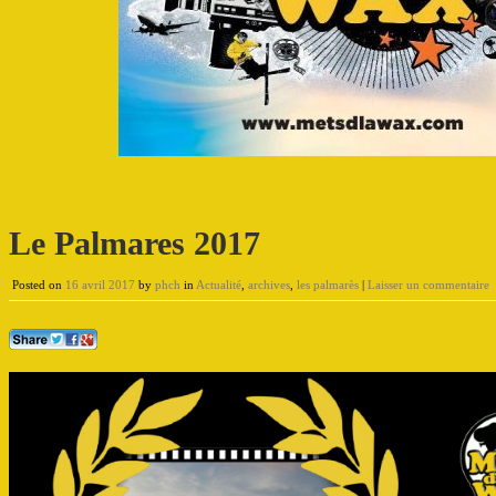
Le Palmares 2017
Posted on
16 avril 2017
by
phch
in
Actualité
,
archives
,
les palmarès
|
Laisser un commentaire