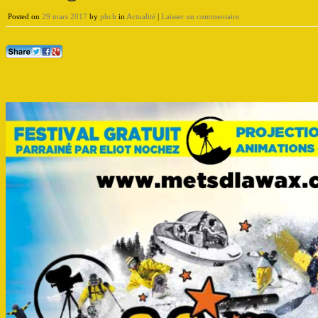
Posted on
29 mars 2017
by
phch
in
Actualité
|
Laisser un commentaire