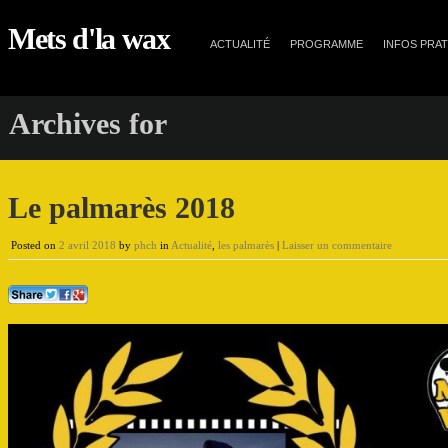
Mets d'la wax
ACTUALITÉ
PROGRAMME
INFOS PRA
Archives for
Le palmarès 2018
Posted on
2 avril 2018
by
phch
in
Actualité
,
les palmarès
|
Laisser un commentaire