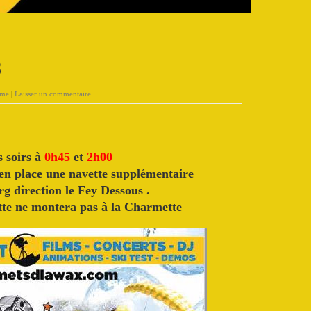
8
mme
|
Laisser un commentaire
s soirs à
0h45
et
2h00
en place une navette supplémentaire
g direction le Fey Dessous .
ette ne montera pas à la Charmette