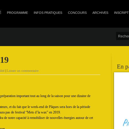
É
PROGRAMME
INFOS PRATIQUES
CONCOURS
ARCHIVES
INSCRIPT
019
En p
lité
|
Laisser un commentaire
préparation important tout au long de la saison pour une dizaine de
eurs, et du fait que le week-end de Pâques sera hors de la période
aura pas de festival “Mets d’la wax” en 2019.
dra de notre capacité à remobiliser de nouvelles énergies autour de cet
venues…