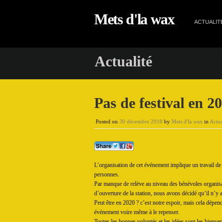
Mets d'la wax
ACTUALIT
Actualité
Pas de festival en 2
Posted on
30 décembre 2018
by
Mets d'la wax
in
Actua
L’organisation de cet événement implique un travail de 
personnes.
Par manque de relève au niveau des bénévoles organisat
d’ouverture de la station, nous avons décidé qu’il n’y 
Peut être en 2020 ? c’est notre espoir, mais cela dépen
événement voire même à le repenser.
Toutes les bonnes volontés et les idées sont les bien