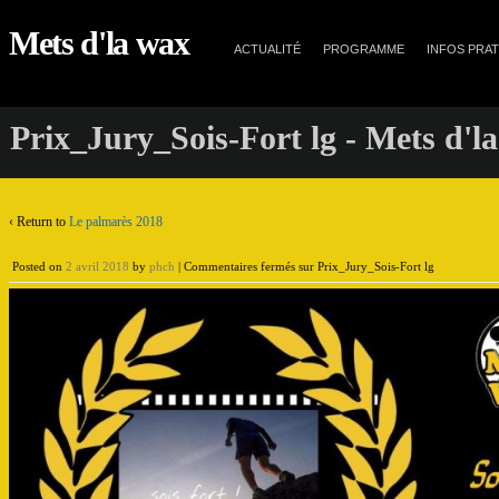
Mets d'la wax
ACTUALITÉ
PROGRAMME
INFOS PRA
Prix_Jury_Sois-Fort lg - Mets d'l
‹ Return to
Le palmarès 2018
Posted on
2 avril 2018
by
phch
|
Commentaires fermés
sur Prix_Jury_Sois-Fort lg